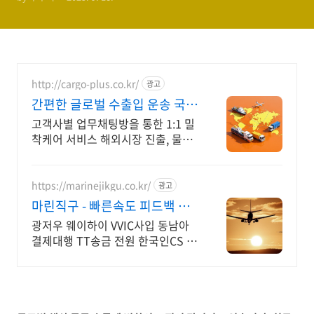
http://cargo-plus.co.kr/
광고
간편한 글로벌 수출입 운송 국제
운송 해상운송 항공운송
고객사별 업무채팅방을 통한 1:1 밀
착케어 서비스 해외시장 진출, 물류
를 최적화 해야합니다
https://marinejikgu.co.kr/
광고
마린직구 - 빠른속도 피드백 빠
른입출고 실사촬영무료 !
광저우 웨이하이 VVIC사입 동남아
결제대행 TT송금 전원 한국인CS 사
업자 전용 대행 서비스, 세금계산서
발행, 선송장발행, 간단한 신청서작
성