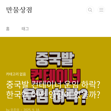
본문 바로가기
만물상점
홈
태그
카테고리 없음
중국발 컨테이너 운임 하락?
한국엔 어떤 영향이 있을까?
by 우주의
2025. 9. 18.